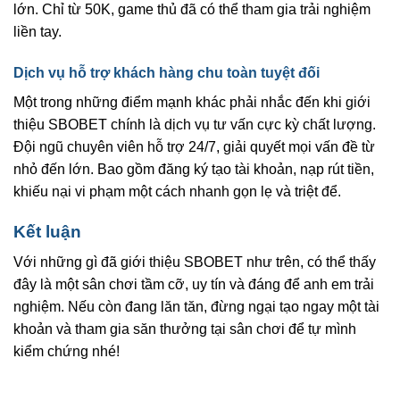
lớn. Chỉ từ 50K, game thủ đã có thể tham gia trải nghiệm
liền tay.
Dịch vụ hỗ trợ khách hàng chu toàn tuyệt đối
Một trong những điểm mạnh khác phải nhắc đến khi giới
thiệu SBOBET chính là dịch vụ tư vấn cực kỳ chất lượng.
Đội ngũ chuyên viên hỗ trợ 24/7, giải quyết mọi vấn đề từ
nhỏ đến lớn. Bao gồm đăng ký tạo tài khoản, nạp rút tiền,
khiếu nại vi phạm một cách nhanh gọn lẹ và triệt để.
Kết luận
Với những gì đã giới thiệu SBOBET như trên, có thể thấy
đây là một sân chơi tầm cỡ, uy tín và đáng để anh em trải
nghiệm. Nếu còn đang lăn tăn, đừng ngại tạo ngay một tài
khoản và tham gia săn thưởng tại sân chơi để tự mình
kiểm chứng nhé!