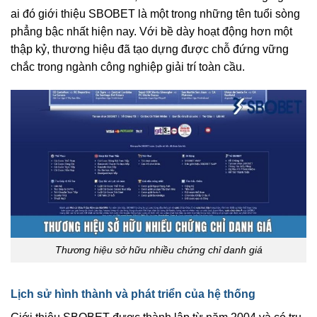
ai đó giới thiệu SBOBET là một trong những tên tuổi sòng
phẳng bậc nhất hiện nay. Với bề dày hoạt động hơn một
thập kỷ, thương hiệu đã tạo dựng được chỗ đứng vững
chắc trong ngành công nghiệp giải trí toàn cầu.
Thương hiệu sở hữu nhiều chứng chỉ danh giá
Lịch sử hình thành và phát triển của hệ thống