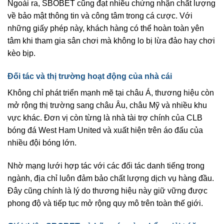
Ngoài ra, SBOBET cũng đạt nhiều chứng nhận chất lượng
về bảo mật thông tin và công tâm trong cá cược. Với
những giấy phép này, khách hàng có thể hoàn toàn yên
tâm khi tham gia sân chơi mà không lo bị lừa đảo hay chơi
kèo bịp.
Đối tác và thị trường hoạt động của nhà cái
Không chỉ phát triển mạnh mẽ tại châu Á, thương hiệu còn
mở rộng thị trường sang châu Âu, châu Mỹ và nhiều khu
vực khác. Đơn vị còn từng là nhà tài trợ chính của CLB
bóng đá West Ham United và xuất hiện trên áo đấu của
nhiều đội bóng lớn.
Nhờ mạng lưới hợp tác với các đối tác danh tiếng trong
ngành, địa chỉ luôn đảm bảo chất lượng dịch vụ hàng đầu.
Đây cũng chính là lý do thương hiệu này giữ vững được
phong độ và tiếp tục mở rộng quy mô trên toàn thế giới.