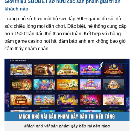
Giới thiệu SBOBET sở hữu các sản phẩm giải trí ăn
khách nào
Trang chủ sở hữu một bộ sưu tập 500+ game đồ sộ, đủ
sức chiều lòng mọi dân chơi. Đặc biệt, hệ thống cung cấp
hơn 1500 trận đấu thể thao mỗi tuần. Kết hợp với hàng
trăm game casino hot hit, đảm bảo anh em không bao giờ
cảm thấy nhàm chán.
Mách nhỏ vài sản phẩm gây bão tại nền tảng