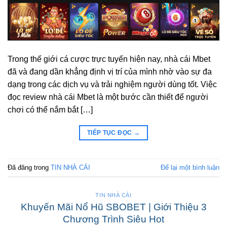
Trong thế giới cá cược trực tuyến hiện nay, nhà cái Mbet
đã và đang dần khẳng định vị trí của mình nhờ vào sự đa
dạng trong các dịch vụ và trải nghiệm người dùng tốt. Việc
đọc review nhà cái Mbet là một bước cần thiết để người
chơi có thể nắm bắt […]
TIẾP TỤC ĐỌC
→
Đã đăng trong
TIN NHÀ CÁI
Để lại một bình luận
TIN NHÀ CÁI
Khuyến Mãi Nổ Hũ SBOBET | Giới Thiệu 3
Chương Trình Siêu Hot