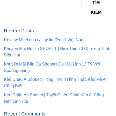
TÌM
KIẾM
Recent Posts
Review Mbet nhà cái uy tín đến từ Việt Nam
Khuyến Mãi Nổ Hũ SBOBET | Giới Thiệu 3 Chương Trình
Siêu Hot
Khuyến Mãi Bắn Cá Sbobet | Cơ Hội Lĩnh 13 Tỷ Với
Spadegaming
Kèo Châu Á Sbobet | Tổng Hợp 4 Hình Thức Kèo Mà Ai
Cũng Biết
Kèo Châu Âu Sbobet | Tuyệt Chiêu Đánh Kèo Ai Cũng
Nên Lĩnh Hội
Recent Comments