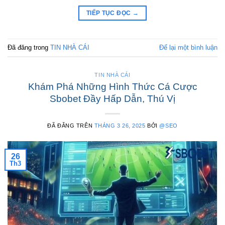
TIẾP TỤC ĐỌC
→
Đã đăng trong
TIN NHÀ CÁI
Để lại một bình luận
TIN NHÀ CÁI
Khám Phá Những Hình Thức Cá Cược
Sbobet Đầy Hấp Dẫn, Thú Vị
ĐÃ ĐĂNG TRÊN
THÁNG 3 26, 2025
BỞI
@SEO
26
Th3