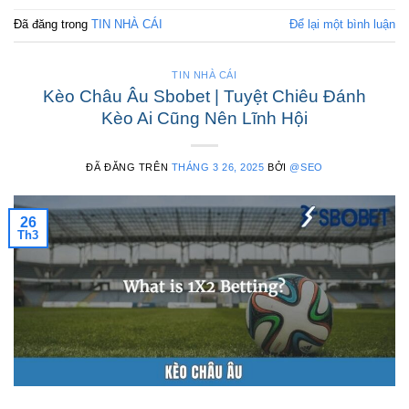
Đã đăng trong
TIN NHÀ CÁI
Để lại một bình luận
TIN NHÀ CÁI
Kèo Châu Âu Sbobet | Tuyệt Chiêu Đánh
Kèo Ai Cũng Nên Lĩnh Hội
ĐÃ ĐĂNG TRÊN
THÁNG 3 26, 2025
BỞI
@SEO
26
Th3